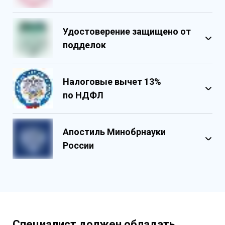
Удостоверение защищено от
подделок
Налоговые вычет 13%
по НДФЛ
Обладает несколькими уровнями
защиты
Апостиль Минобрнауки
Государственными реестровыми
России
номерами
Содержит реестровые номера
учебного центра
Персонализированный документ о
квалификации
Содержит графические и оптические
Специалист должен обладать