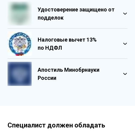
Удостоверение защищено от
подделок
Налоговые вычет 13%
по НДФЛ
Обладает несколькими уровнями
защиты
Апостиль Минобрнауки
Государственными реестровыми
России
номерами
Содержит реестровые номера
учебного центра
Персонализированный документ о
квалификации
Содержит графические и оптические
Специалист должен обладать
элементы защиты