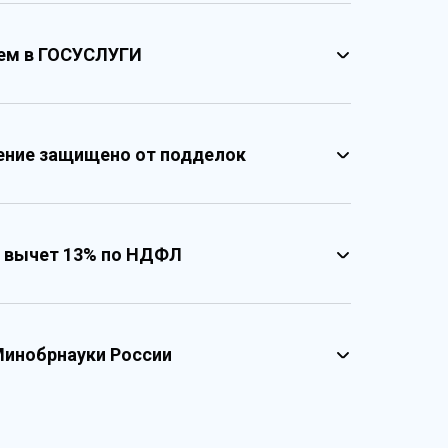
ием в ГОСУСЛУГИ
ение защищено от подделок
 вычет 13% по НДФЛ
несколькими уровнями защиты
твенными реестровыми номерами
реестровые номера учебного центра
зированный документ о квалификации
Минобрнауки России
графические и оптические элементы защиты