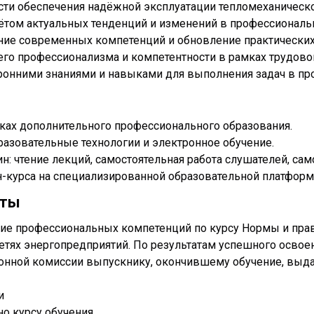
и обеспечения надёжной эксплуатации тепломеханическо
чётом актуальных тенденций и изменений в профессиональ
ие современных компетенций и обновление практических и
о профессионализма и компетентности в рамках трудовой
ронними знаниями и навыками для выполнения задач в пр
мках дополнительного профессионального образования.
азовательные технологии и электронное обучение.
: чтение лекций, самостоятельная работа слушателей, сам
йн-курса на специализированной образовательной платфо
аты
ие профессиональных компетенций по курсу Нормы и пра
етях энергопредприятий. По результатам успешного освоен
ионной комиссии выпускнику, окончившему обучение, выд
и
но курсу обучения