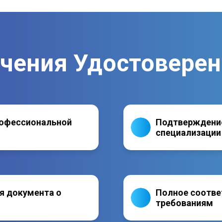
учения Удостовере
рофессиональной
Подтверждение
специализации
я документа о
Полное соотве
требованиям