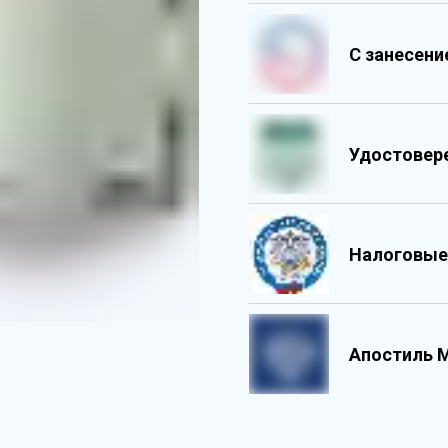
С занесен
Удостовер
Налоговые
Обладает 
Государс
Содержит 
Персонали
Апостиль 
Содержит 