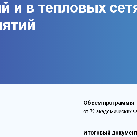
й и в тепловых сет
иятий
Объём программы:
от 72 академических ч
Итоговый документ