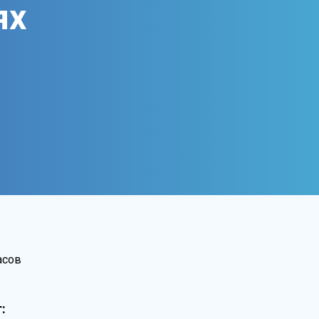
ях
асов
: