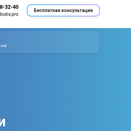
18-32-40
Бесплатная консультация
@odis.pro
ятий
и