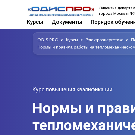
Лицензия департам
города Москвы №Л
Курсы
Документы
Порядок обучен
>
>
>
ODIS.PRO
Курсы
Электроэнергетика
П
Нормы и правила работы на тепломеханическом 
Курс повышения квалификации:
Нормы и прави
тепломеханич