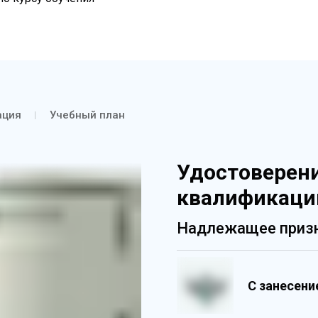
ация
Учебный план
Удостоверен
квалификаци
Надлежащее призн
С занесен