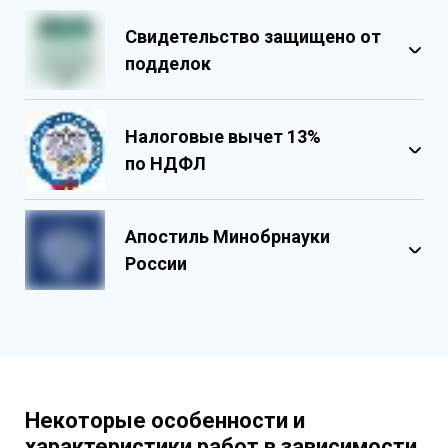
Свидетельство защищено от
подделок
Налоговые вычет 13%
по НДФЛ
Обладает несколькими уровнями
защиты
Апостиль Минобрнауки
Государственными реестровыми
России
номерами
Содержит реестровые номера
учебного центра
Персонализированный документ о
квалификации
Содержит графические и оптические
Некоторые особенности и
элементы защиты
характеристики работ в зависимости