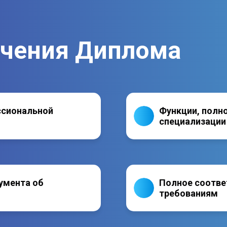
учения Диплома
ссиональной
Функции, полн
специализации
умента об
Полное соотве
требованиям