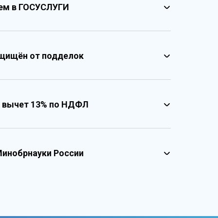
ием в ГОСУСЛУГИ
щищён от подделок
 вычет 13% по НДФЛ
несколькими уровнями защиты
твенными реестровыми номерами
реестровые номера учебного центра
зированный документ о квалификации
Минобрнауки России
графические и оптические элементы защиты