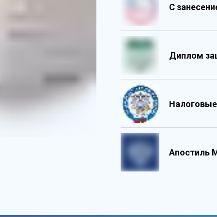
С занесен
Диплом за
Налоговые
Обладает 
Государс
Содержит 
Персонали
Апостиль 
Содержит 