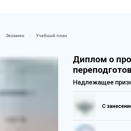
Экзамен
Учебный план
Диплом о пр
переподгото
Надлежащее призн
С занесен