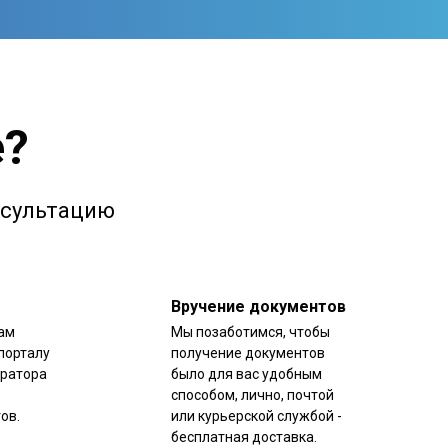
е?
онсультацию
Вручение документов
ам
Мы позаботимся, чтобы
порталу
получение документов
уратора
было для вас удобным
способом, лично, почтой
ов.
или курьерской службой -
бесплатная доставка.