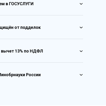
ием в ГОСУСЛУГИ
щищён от подделок
 вычет 13% по НДФЛ
несколькими уровнями защиты
твенными реестровыми номерами
реестровые номера учебного центра
зированный документ о квалификации
Минобрнауки России
графические и оптические элементы защиты