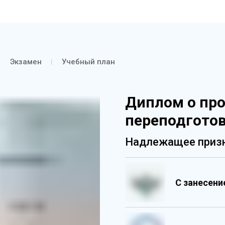
Экзамен
Учебный план
Диплом о пр
переподгото
Надлежащее призн
С занесен