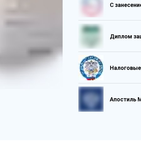
С занесен
Диплом за
Налоговые
Обладает 
Государс
Содержит 
Персонали
Апостиль 
Содержит 