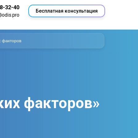
18-32-40
Бесплатная консультация
@odis.pro
х факторов
ких факторов»