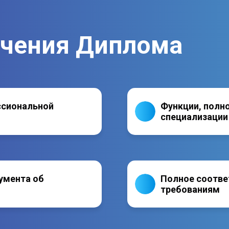
ри работе с измерительным оборудованием.
учения Диплома
ссиональной
Функции, полн
специализации
умента об
Полное соотве
требованиям