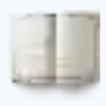
Свидетельство о профессии
Выписка из протокола об аттестации и о
присвоении квалификационного разряда
Приложение к свидетельству с указанием
основных базовых и профильных дисциплин