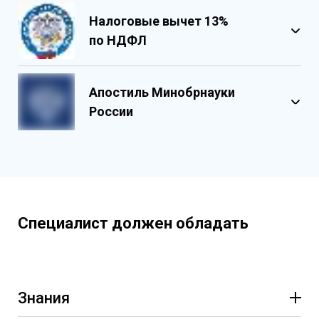
Налоговые вычет 13%
по НДФЛ
Обладает несколькими уровнями
защиты
Апостиль Минобрнауки
Государственными реестровыми
России
номерами
Содержит реестровые номера
учебного центра
Персонализированный документ о
квалификации
Содержит графические и оптические
Специалист должен обладать
элементы защиты
Знания
Характеристики металлов и сплавов и их