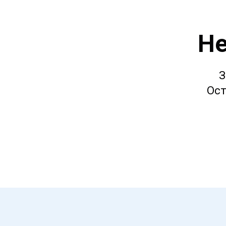
Не
З
Ост