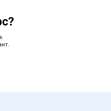
рс?
в.
ант.