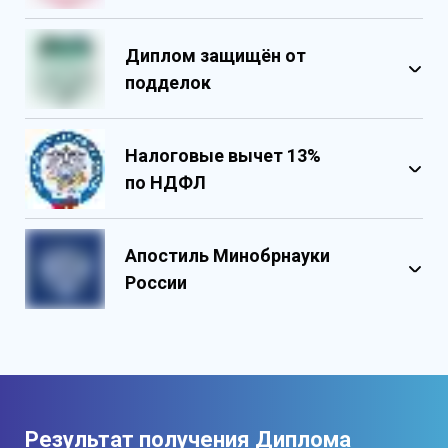
Диплом защищён от
подделок
Налоговые вычет 13%
по НДФЛ
Обладает несколькими уровнями
защиты
Апостиль Минобрнауки
Государственными реестровыми
России
номерами
Содержит реестровые номера
учебного центра
Персонализированный документ о
квалификации
Содержит графические и оптические
Результат получения Диплома
элементы защиты