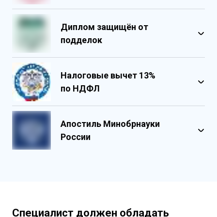
Диплом защищён от
подделок
Налоговые вычет 13%
по НДФЛ
Обладает несколькими уровнями
защиты
Апостиль Минобрнауки
Государственными реестровыми
России
номерами
Содержит реестровые номера
учебного центра
Персонализированный документ о
квалификации
Содержит графические и оптические
Специалист должен обладать
элементы защиты