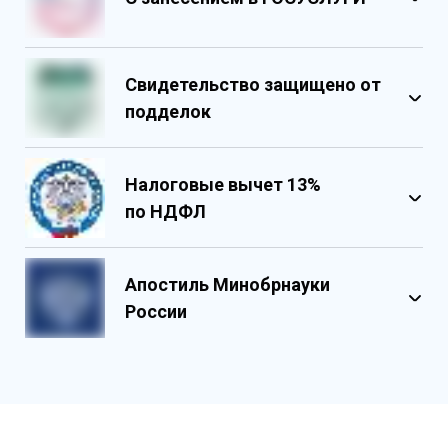
Свидетельство защищено от
подделок
Налоговые вычет 13%
по НДФЛ
Обладает несколькими уровнями
защиты
Апостиль Минобрнауки
Государственными реестровыми
России
номерами
Содержит реестровые номера
учебного центра
Персонализированный документ о
квалификации