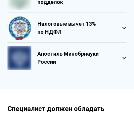
подделок
Налоговые вычет 13%
по НДФЛ
Обладает несколькими уровнями
защиты
Апостиль Минобрнауки
Государственными реестровыми
России
номерами
Содержит реестровые номера
учебного центра
Персонализированный документ о
квалификации
Содержит графические и оптические
Специалист должен обладать
элементы защиты