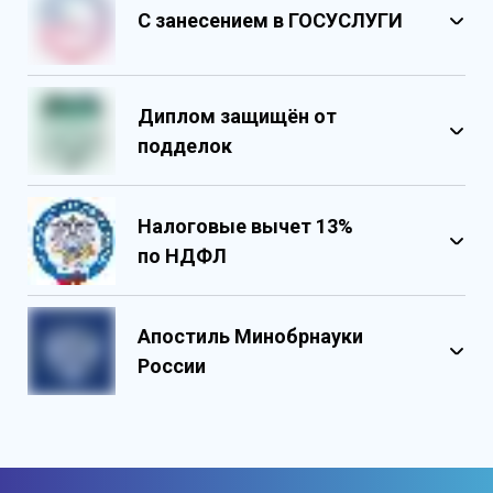
С занесением в ГОСУСЛУГИ
Диплом защищён от
подделок
Налоговые вычет 13%
по НДФЛ
Обладает несколькими уровнями
защиты
Апостиль Минобрнауки
Государственными реестровыми
России
номерами
Содержит реестровые номера
учебного центра
Персонализированный документ о
квалификации