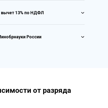
 вычет 13% по НДФЛ
несколькими уровнями защиты
твенными реестровыми номерами
реестровые номера учебного центра
зированный документ о квалификации
Минобрнауки России
графические и оптические элементы защиты
исимости от разряда