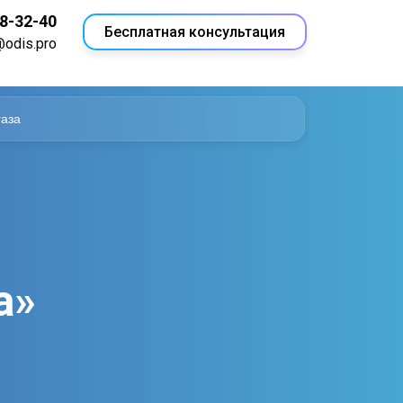
18-32-40
Бесплатная консультация
@odis.pro
газа
а»