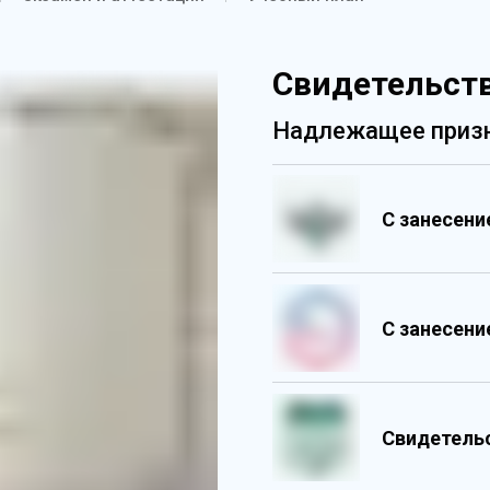
Свидетельств
Надлежащее призн
С занесен
С занесен
Свидетель