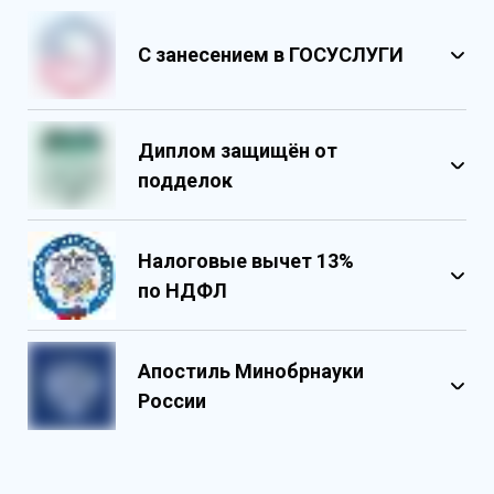
С занесением в ГОСУСЛУГИ
Диплом защищён от
подделок
Налоговые вычет 13%
по НДФЛ
Обладает несколькими уровнями
защиты
Апостиль Минобрнауки
Государственными реестровыми
России
номерами
Содержит реестровые номера
учебного центра