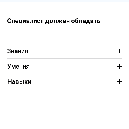
Персонализированный документ о
квалификации
Содержит графические и оптические
Специалист должен обладать
элементы защиты
Знания
Умения
Навыки