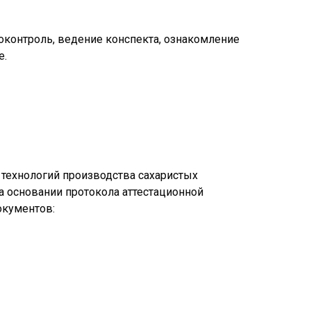
оконтроль, ведение конспекта, ознакомление
е.
технологий производства сахаристых
на основании протокола аттестационной
окументов: