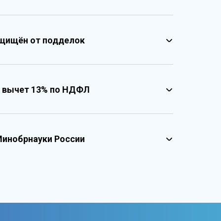
щищён от подделок
 вычет 13% по НДФЛ
несколькими уровнями защиты
твенными реестровыми номерами
реестровые номера учебного центра
зированный документ о квалификации
Минобрнауки России
графические и оптические элементы защиты