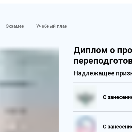
Экзамен
Учебный план
Диплом о пр
переподгото
Надлежащее призн
С занесен
С занесен