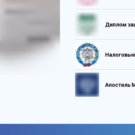
Диплом за
Налоговые
Обладает 
Государс
Содержит 
Персонали
Апостиль 
Содержит 