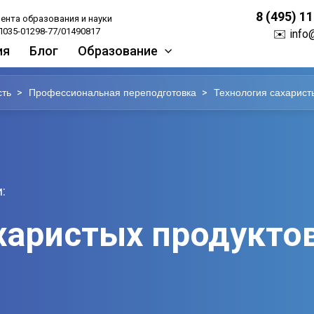
8 (495) 1
ента образования и науки
035-01298-77/01490817
✉️
info
ия
Блог
Образование
>
>
ть
Профессиональная переподготовка
Технология сахарист
:
харистых продукто