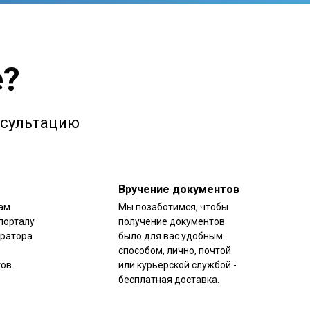
е?
онсультацию
Вручение документов
ам
Мы позаботимся, чтобы
порталу
получение документов
уратора
было для вас удобным
способом, лично, почтой
ов.
или курьерской службой -
бесплатная доставка.