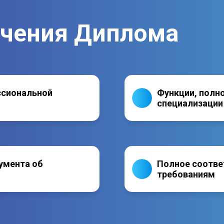
учения Диплома
ссиональной
Функции, полн
специализации
умента об
Полное соотве
требованиям