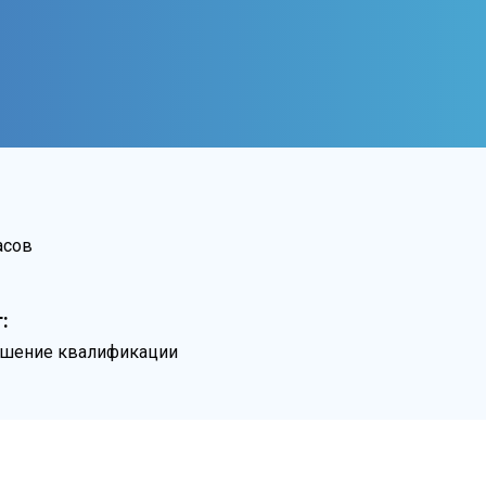
асов
:
ышение квалификации