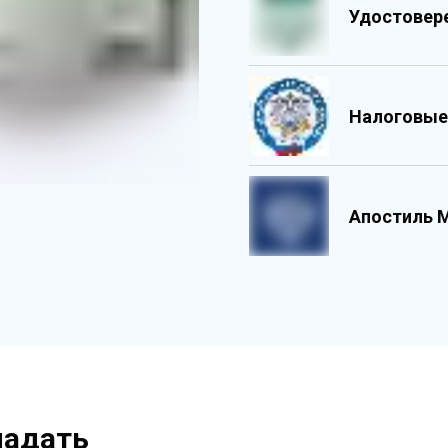
Удостовер
Налоговые
Обладает 
Государс
Содержит 
Персонали
Апостиль 
Содержит 
ладать