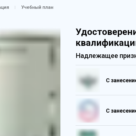
ация
Учебный план
Удостоверен
квалификаци
Надлежащее призн
С занесен
С занесен