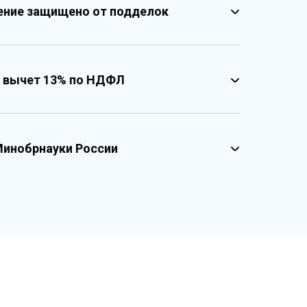
ение защищено от подделок
 вычет 13% по НДФЛ
несколькими уровнями защиты
твенными реестровыми номерами
реестровые номера учебного центра
зированный документ о квалификации
Минобрнауки России
графические и оптические элементы защиты