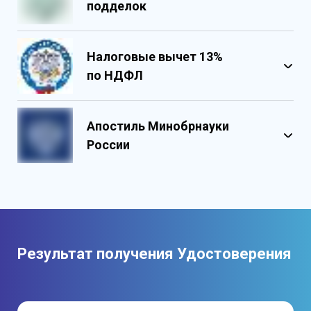
подделок
Налоговые вычет 13%
по НДФЛ
Обладает несколькими уровнями
защиты
Апостиль Минобрнауки
Государственными реестровыми
России
номерами
Содержит реестровые номера
учебного центра
Персонализированный документ о
квалификации
Содержит графические и оптические
Результат получения Удостоверения
элементы защиты