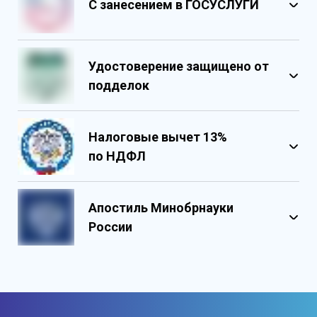
С занесением в ГОСУСЛУГИ
Удостоверение защищено от
подделок
Налоговые вычет 13%
по НДФЛ
Обладает несколькими уровнями
защиты
Апостиль Минобрнауки
Государственными реестровыми
России
номерами
Содержит реестровые номера
учебного центра
Персонализированный документ о
квалификации