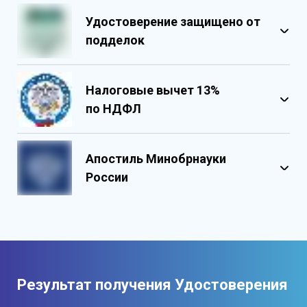
Удостоверение защищено от
подделок
Налоговые вычет 13%
по НДФЛ
Обладает несколькими уровнями
защиты
Апостиль Минобрнауки
Государственными реестровыми
России
номерами
Содержит реестровые номера
учебного центра
Персонализированный документ о
квалификации
Содержит графические и оптические
Результат получения Удостоверения
элементы защиты