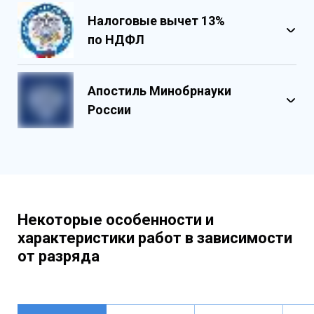
Налоговые вычет 13%
по НДФЛ
Обладает несколькими уровнями
защиты
Апостиль Минобрнауки
Государственными реестровыми
России
номерами
Содержит реестровые номера
учебного центра
Персонализированный документ о
квалификации
Содержит графические и оптические
Некоторые особенности и
элементы защиты
характеристики работ в зависимости
от разряда