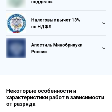
подделок
Налоговые вычет 13%
по НДФЛ
Обладает несколькими уровнями
защиты
Апостиль Минобрнауки
Государственными реестровыми
России
номерами
Содержит реестровые номера
учебного центра
Персонализированный документ о
квалификации
Содержит графические и оптические
Некоторые особенности и
элементы защиты
характеристики работ в зависимости
от разряда