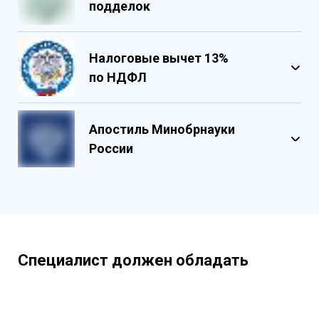
подделок
Налоговые вычет 13%
по НДФЛ
Обладает несколькими уровнями
защиты
Апостиль Минобрнауки
Государственными реестровыми
России
номерами
Содержит реестровые номера
учебного центра
Персонализированный документ о
квалификации
Содержит графические и оптические
Специалист должен обладать
элементы защиты