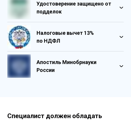
Удостоверение защищено от
подделок
Налоговые вычет 13%
по НДФЛ
Обладает несколькими уровнями
защиты
Апостиль Минобрнауки
Государственными реестровыми
России
номерами
Содержит реестровые номера
учебного центра
Персонализированный документ о
квалификации
Содержит графические и оптические
Специалист должен обладать
элементы защиты