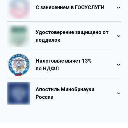
С занесением в ГОСУСЛУГИ
Удостоверение защищено от
подделок
Налоговые вычет 13%
по НДФЛ
Обладает несколькими уровнями
защиты
Апостиль Минобрнауки
Государственными реестровыми
России
номерами
Содержит реестровые номера
учебного центра
Персонализированный документ о