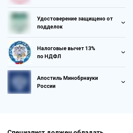
Удостоверение защищено от
подделок
Налоговые вычет 13%
по НДФЛ
Обладает несколькими уровнями
защиты
Апостиль Минобрнауки
Государственными реестровыми
России
номерами
Содержит реестровые номера
учебного центра
Персонализированный документ о
квалификации
Содержит графические и оптические
Специалист должен обладать