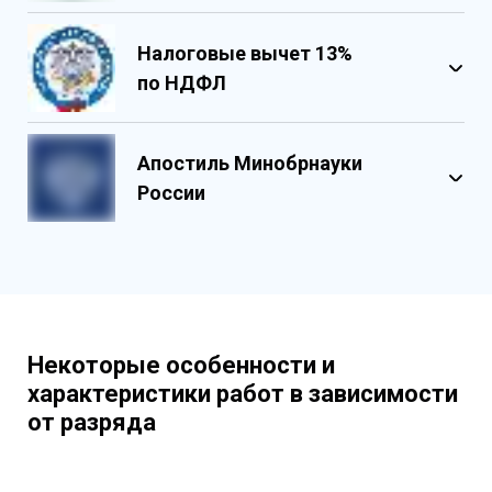
Налоговые вычет 13%
по НДФЛ
Обладает несколькими уровнями
защиты
Апостиль Минобрнауки
Государственными реестровыми
России
номерами
Содержит реестровые номера
учебного центра
Персонализированный документ о
квалификации
Содержит графические и оптические
Некоторые особенности и
элементы защиты
характеристики работ в зависимости
от разряда