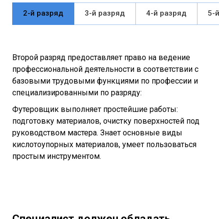
2-й разряд
3-й разряд
4-й разряд
5-
Второй разряд предоставляет право на ведение
профессиональной деятельности в соответствии с
базовыми трудовыми функциями по профессии и
специализированными по разряду:
Футеровщик выполняет простейшие работы:
подготовку материалов, очистку поверхностей под
руководством мастера. Знает основные виды
кислотоупорных материалов, умеет пользоваться
простым инструментом.
Специалист должен обладать