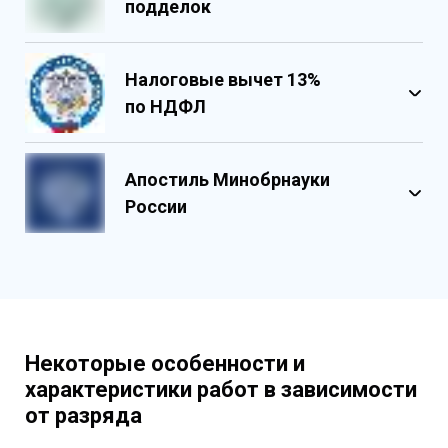
подделок
Налоговые вычет 13%
по НДФЛ
Обладает несколькими уровнями
защиты
Апостиль Минобрнауки
Государственными реестровыми
России
номерами
Содержит реестровые номера
учебного центра
Персонализированный документ о
квалификации
Содержит графические и оптические
Некоторые особенности и
элементы защиты
характеристики работ в зависимости
от разряда