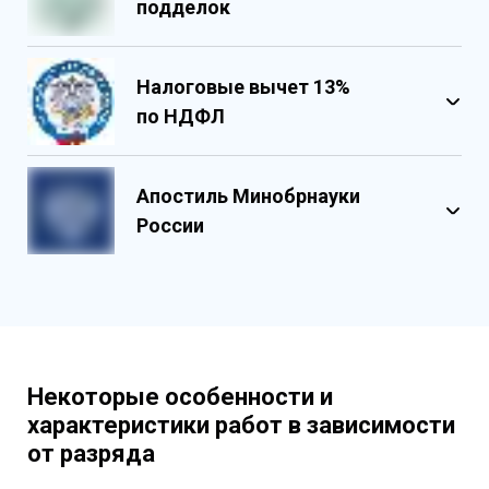
подделок
Налоговые вычет 13%
по НДФЛ
Обладает несколькими уровнями
защиты
Апостиль Минобрнауки
Государственными реестровыми
России
номерами
Содержит реестровые номера
учебного центра
Персонализированный документ о
квалификации
Содержит графические и оптические
Некоторые особенности и
элементы защиты
характеристики работ в зависимости
от разряда