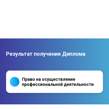
Составлять схемы распределения
персонала.
обслуживающих пунктов.
Обеспечения безопасности технических
процессов.
Обучения персонала правилам обслуживания.
Результат получения Диплома
Право на осуществление
профессиональной деятельности