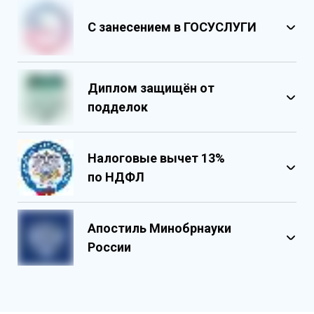
С занесением в ГОСУСЛУГИ
Диплом защищён от
подделок
Налоговые вычет 13%
по НДФЛ
Обладает несколькими уровнями
защиты
Апостиль Минобрнауки
Государственными реестровыми
России
номерами
Содержит реестровые номера
учебного центра
Персонализированный документ о