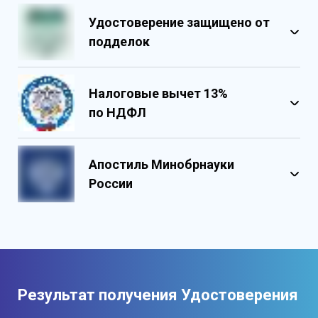
Удостоверение защищено от
подделок
Налоговые вычет 13%
по НДФЛ
Обладает несколькими уровнями
защиты
Апостиль Минобрнауки
Государственными реестровыми
России
номерами
Содержит реестровые номера
учебного центра
Персонализированный документ о
квалификации
Содержит графические и оптические
Результат получения Удостоверения
элементы защиты