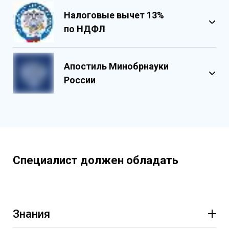
Налоговые вычет 13%
по НДФЛ
Обладает несколькими уровнями
защиты
Апостиль Минобрнауки
Государственными реестровыми
России
номерами
Содержит реестровые номера
учебного центра
Персонализированный документ о
квалификации
Содержит графические и оптические
Специалист должен обладать
элементы защиты
Знания
Основы приема и отправки поездов на станции.