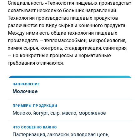
Специальность «Технология пищевых производств»
охватывает несколько больших направлений.
Технологии производства пищевых продуктов
различаются по виду сырья и конечного продукта.
Между ними есть общие технологии пищевых
производств — тепломассообмен, микробиология,
химия сырья, контроль, стандартизация, санитария,
— но конкретные процессы и нормативные
требования отличаются.
Ч
Молочное
т
о
о
Молоко, йогурт, сыр, масло, мороженое
с
П
о
р
б
Пастеризация, закваски, холодовая цепь,
и
Н
е