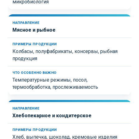
микробиология
м
а
н
е
п
н
р
р
о
ы
а
в
Мясное и рыбное
п
в
а
р
л
ж
о
е
н
Колбасы, полуфабрикаты, консервы, рыбная
д
продукция
н
о
у
и
т
к
е
е
ц
Температурные режимы, посол,
х
и
термообработка, прослеживаемость
н
и
о
л
о
Хлебопекарное и кондитерское
г
у
Хлеб, выпечка, шоколад, кремовые изделия