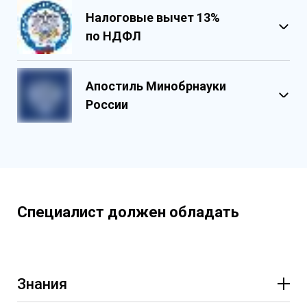
Налоговые вычет 13%
по НДФЛ
Обладает несколькими уровнями
защиты
Апостиль Минобрнауки
Государственными реестровыми
России
номерами
Содержит реестровые номера
учебного центра
Персонализированный документ о
квалификации
Содержит графические и оптические
Специалист должен обладать
элементы защиты
Знания
Основы санитарной гигиены и профилактических